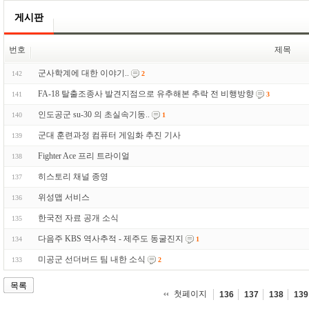
게시판
번호
제목
군사학계에 대한 이야기..
142
2
FA-18 탈출조종사 발견지점으로 유추해본 추락 전 비행방향
141
3
인도공군 su-30 의 초실속기동..
140
1
군대 훈련과정 컴퓨터 게임화 추진 기사
139
Fighter Ace 프리 트라이얼
138
히스토리 채널 종영
137
위성맵 서비스
136
한국전 자료 공개 소식
135
다음주 KBS 역사추적 - 제주도 동굴진지
134
1
미공군 선더버드 팀 내한 소식
133
2
목록
첫페이지
136
137
138
139