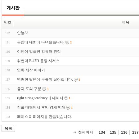
게시판
번호
제목
안뇽^^
162
공참배 대회에 다녀왔습니다.
161
2
이번에 업글한 컴퓨터 견적
160
워썬더 P-47D 롤링 시저스
159
영화 제작 이야기
158
명쾌한 답변에 무릎이 꿇어집니다.
157
1
총과 포의 구분
156
5
right turing tendency에 대해서
155
1
전술 대형에서 후방 경계 범위
154
1
페이스북 페이지를 만들었습니다.
153
목록
첫페이지
134
135
136
137