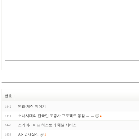
번호
영화 제작 이야기
1442
소녀시대의 전국민 조종사 프로젝트 동참 ㅡ.ㅡ
1441
4
스카이라이프 히스토리 채널 서비스
1440
AN-2 사실상
1439
1