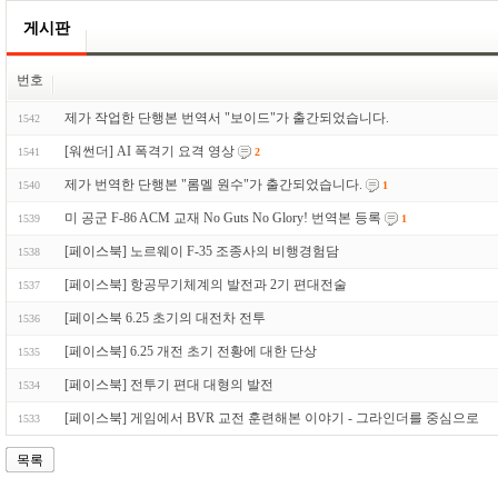
게시판
번호
제가 작업한 단행본 번역서 "보이드"가 출간되었습니다.
1542
[워썬더] AI 폭격기 요격 영상
1541
2
제가 번역한 단행본 "롬멜 원수"가 출간되었습니다.
1540
1
미 공군 F-86 ACM 교재 No Guts No Glory! 번역본 등록
1539
1
[페이스북] 노르웨이 F-35 조종사의 비행경험담
1538
[페이스북] 항공무기체계의 발전과 2기 편대전술
1537
[페이스북 6.25 초기의 대전차 전투
1536
[페이스북] 6.25 개전 초기 전황에 대한 단상
1535
[페이스북] 전투기 편대 대형의 발전
1534
[페이스북] 게임에서 BVR 교전 훈련해본 이야기 - 그라인더를 중심으로
1533
목록