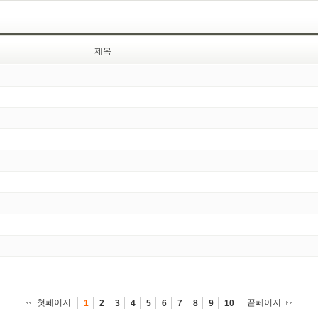
제목
첫페이지
끝페이지
1
2
3
4
5
6
7
8
9
10