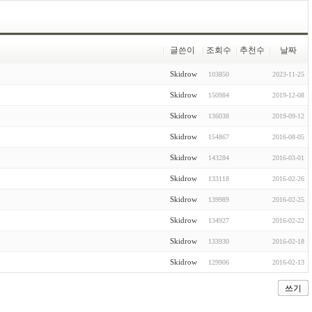
글쓴이
조회수
추천수
날짜
Skidrow
103850
2023-11-25
Skidrow
150984
2019-12-08
Skidrow
136038
2019-09-12
Skidrow
154867
2016-08-05
Skidrow
143284
2016-03-01
Skidrow
133118
2016-02-26
Skidrow
139989
2016-02-25
Skidrow
134927
2016-02-22
Skidrow
133930
2016-02-18
Skidrow
129906
2016-02-13
쓰기