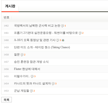
게시판
번호
국방백서의 남북한 군사력 비교 논란
1462
1
프롭기 2기편대 실전운용요령 - 워썬더를 바탕으로
1461
2
A-10기 오폭 동영상 및 관련 기사
1460
3
단편 미드 소개 - 테이킹 챈스 (Taking Chance)
1459
질문
1458
2
승진 훈련장 참관 개방 소식
1457
Flutter 현상에 대해서
1456
이럴수가이..
1455
3
카나드의 뜻과 카나드 설계자
1454
3
군납 게임들
1453
2
목록