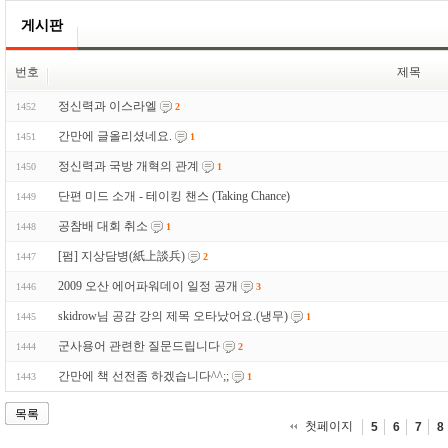
게시판
번호
제목
정신력과 이스라엘
1452
2
간만에 글올리셨네요.
1451
1
정신력과 국방 개혁의 관계
1450
1
단편 미드 소개 - 테이킹 챈스 (Taking Chance)
1449
공참배 대회 취소
1448
1
[펌] 지상담병(紙上談兵)
1447
2
2009 오산 에어파워데이 일정 공개
1446
3
skidrow님 공감 강의 제목 오타났어요.(냉무)
1445
1
군사용어 관련한 질문드립니다
1444
2
간만에 책 선전좀 하겠습니다^^;;
1443
1
목록
첫페이지
5
6
7
8