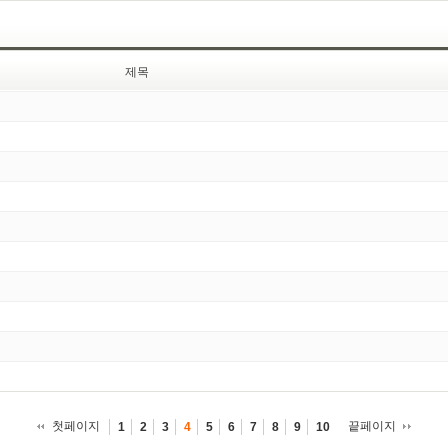
제목
첫페이지
끝페이지
1
2
3
4
5
6
7
8
9
10