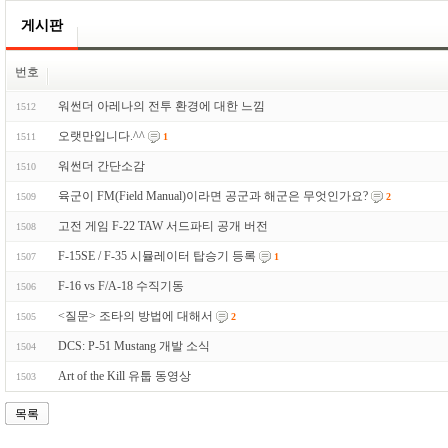
게시판
번호
워썬더 아레나의 전투 환경에 대한 느낌
1512
오랫만입니다.^^
1511
1
워썬더 간단소감
1510
육군이 FM(Field Manual)이라면 공군과 해군은 무엇인가요?
1509
2
고전 게임 F-22 TAW 서드파티 공개 버전
1508
F-15SE / F-35 시뮬레이터 탑승기 등록
1507
1
F-16 vs F/A-18 수직기동
1506
<질문> 조타의 방법에 대해서
1505
2
DCS: P-51 Mustang 개발 소식
1504
Art of the Kill 유툽 동영상
1503
목록