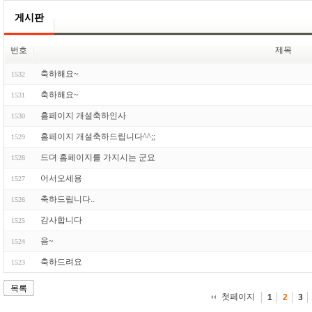
게시판
번호
제목
축하해요~
1532
축하해요~
1531
홈페이지 개설축하인사
1530
홈페이지 개설축하드립니다^^;;
1529
드뎌 홈페이지를 가지시는 군요
1528
어서오세용
1527
축하드립니다..
1526
감사합니다
1525
음~
1524
축하드려요
1523
목록
첫페이지
1
2
3