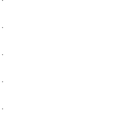
.
.
.
.