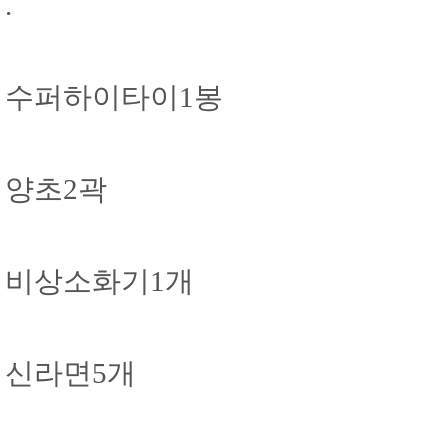
.
수퍼하이타이1봉
양초2곽
비상소화기1개
신라면5개