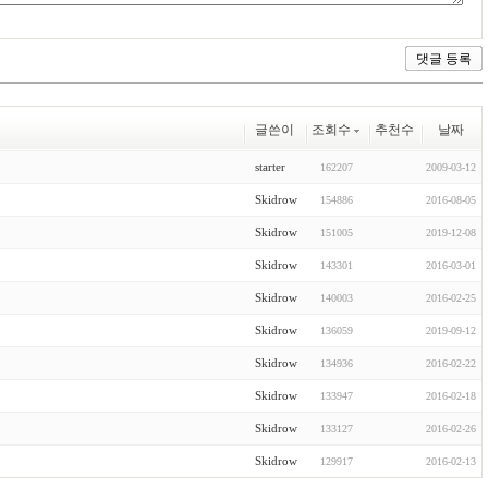
글쓴이
조회수
추천수
날짜
starter
162207
2009-03-12
Skidrow
154886
2016-08-05
Skidrow
151005
2019-12-08
Skidrow
143301
2016-03-01
Skidrow
140003
2016-02-25
Skidrow
136059
2019-09-12
Skidrow
134936
2016-02-22
Skidrow
133947
2016-02-18
Skidrow
133127
2016-02-26
Skidrow
129917
2016-02-13