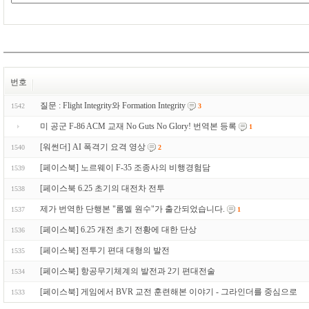
번호
질문 : Flight Integrity와 Formation Integrity
1542
3
미 공군 F-86 ACM 교재 No Guts No Glory! 번역본 등록
1
[워썬더] AI 폭격기 요격 영상
1540
2
[페이스북] 노르웨이 F-35 조종사의 비행경험담
1539
[페이스북 6.25 초기의 대전차 전투
1538
제가 번역한 단행본 "롬멜 원수"가 출간되었습니다.
1537
1
[페이스북] 6.25 개전 초기 전황에 대한 단상
1536
[페이스북] 전투기 편대 대형의 발전
1535
[페이스북] 항공무기체계의 발전과 2기 편대전술
1534
[페이스북] 게임에서 BVR 교전 훈련해본 이야기 - 그라인더를 중심으로
1533