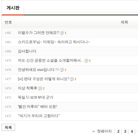
게시판
번호
제목
이럴수가 그러면 안돼죠!!
1482
1
스키드로우님~ 미워잉~ 속이려고 하시다니~
1481
감사합니다
1480
저도 신간 공중전 소설을 소개할까해서...
1479
2
안녕하세요 max입니다 ^^
1478
1
[re] 편대 구성은 어떻게 되나요?
1477
3
지상 착륙후
1476
2
독일 U-보트부대 군가
1475
'빨간 마후라" 베타 오픈!
1474
"여기가 우리의 고향이다"
1473
목록
첫페이지
2
3
4