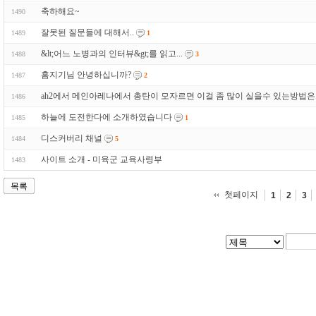
축하해요~
1490
잘못된 질문들에 대해서..
1489
1
&lt;어느 노병과의 인터뷰&gt;를 읽고...
1488
3
홈지기님 안녕하십니까?
1487
2
ah2에서 메인아레나에서 총탄이 모자르면 이걸 좀 많이 실을수 있는방법은..
1486
하늘에 도전한다에 소개하였습니다
1485
1
디스커버리 채널
1484
5
사이트 소개 - 미육군 교육사령부
1483
목록
첫페이지
1
2
3