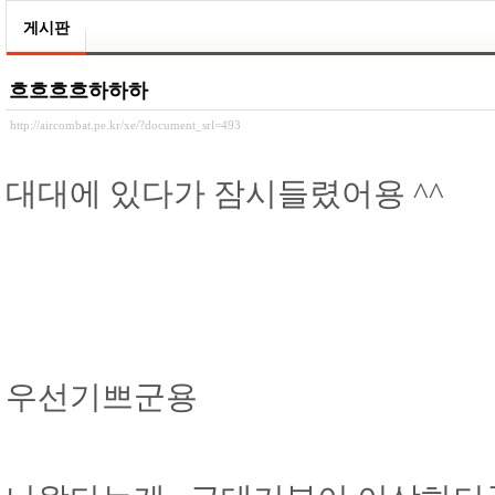
게시판
흐흐흐흐하하하
http://aircombat.pe.kr/xe/?document_srl=493
대대에 있다가 잠시들렸어용 ^^
우선기쁘군용