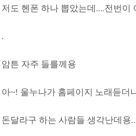
저도 헨폰 하나 뽑았는데....전번
.
암튼 자주 들를께용
아~! 울누나가 홈페이지 노래듣더
돈달라구 하는 사람들 생각난데용..