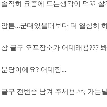
솔직히 요즘에 드는생각이 먹꼬 살걱
암튼...군대있을때보다 더 열심히 하
참 글구 오프장소가 어데래용???
분당이에요? 어데징...
글구 전번좀 남겨 주세용 ^^; 가는날