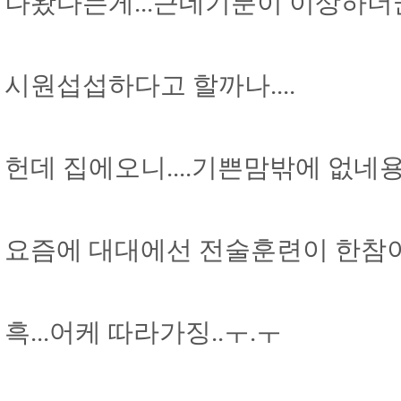
나왔다는게...근데기분이 이상하더군요
시원섭섭하다고 할까나....
헌데 집에오니....기쁜맘밖에 없네용 
요즘에 대대에선 전술훈련이 한참이던데
흑...어케 따라가징..ㅜ.ㅜ