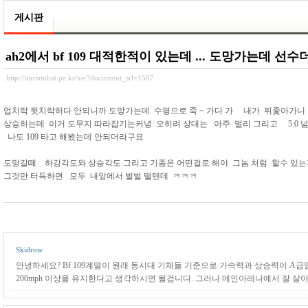
게시판
ah2에서 bf 109 대적한적이 있는데 ... 도망가는데 선수더
http://aircombat.pe.kr/xe/?document_srl=1507
업치락 뒷치락하다 안되니까 도망가는데 수평으로 죽 ~ 가다 가 내가 뒤좇아가
상승하는데 이거 도무지 따라잡기는커녕 오히려 상대는 아주 멀리 그리고 5.0 넘
나도 109 타고 해봤는데 안되더라구요
도망갈떼 하강각도와 상승각도 그리고 기종은 어떤걸로 해야 그놈 처럼 할수 있
그것만 터득하면 모두 내앞에서 벌벌 떨텐데 ㅋㅋㅋ
Skidrow
안녕하세요? Bf 109계열이 원래 동시대 기체들 기준으로 가속력과 상승력이 A
200mph 이상을 유지한다고 생각하시면 될겁니다. 그러나 메인아레나에서 잘 살