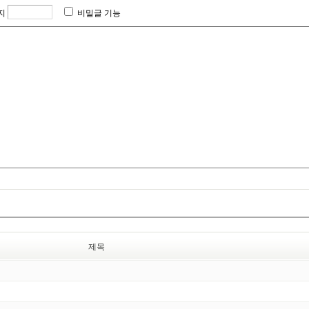
지
비밀글 기능
제목