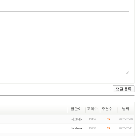
글쓴이
조회수
추천수
날짜
나그네2
19152
55
2007-07-28
Skidrow
19235
55
2007-07-11