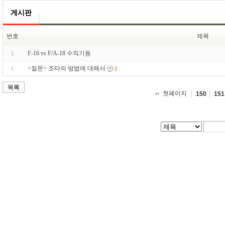
게시판
번호
제목
F-16 vs F/A-18 수직기동
2
<질문> 조타의 방법에 대해서
1
2
목록
첫페이지
150
151