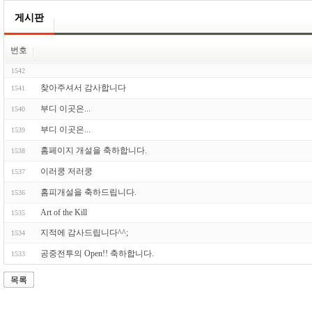
게시판
번호
1542
찾아주셔서 감사합니다
1541
부디 이곳은...
1540
부디 이곳은...
1539
홈페이지 개설을 축하합니다.
1538
이러쿵 저러쿵
1537
홈피개설을 축하드립니다.
1536
Art of the Kill
1535
지적에 감사드립니다^^;
1534
공중전투의 Open!! 축하합니다.
1533
목록