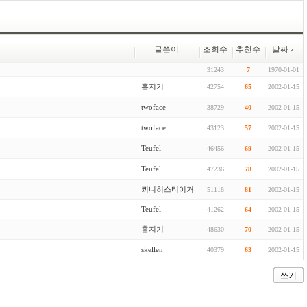
글쓴이
조회수
추천수
날짜
31243
7
1970-01-01
홈지기
42754
65
2002-01-15
twoface
38729
40
2002-01-15
twoface
43123
57
2002-01-15
Teufel
46456
69
2002-01-15
Teufel
47236
78
2002-01-15
쾨니히스티이거
51118
81
2002-01-15
Teufel
41262
64
2002-01-15
홈지기
48630
70
2002-01-15
skellen
40379
63
2002-01-15
쓰기