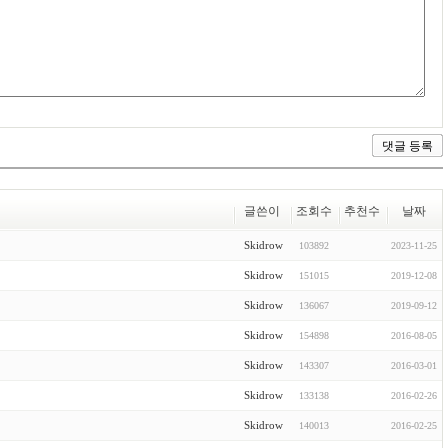
글쓴이
조회수
추천수
날짜
Skidrow
103892
2023-11-25
Skidrow
151015
2019-12-08
Skidrow
136067
2019-09-12
Skidrow
154898
2016-08-05
Skidrow
143307
2016-03-01
Skidrow
133138
2016-02-26
Skidrow
140013
2016-02-25