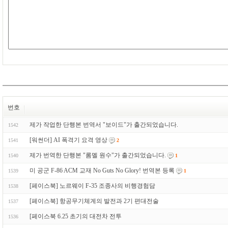
번호
제가 작업한 단행본 번역서 "보이드"가 출간되었습니다.
1542
[워썬더] AI 폭격기 요격 영상
1541
2
제가 번역한 단행본 "롬멜 원수"가 출간되었습니다.
1540
1
미 공군 F-86 ACM 교재 No Guts No Glory! 번역본 등록
1539
1
[페이스북] 노르웨이 F-35 조종사의 비행경험담
1538
[페이스북] 항공무기체계의 발전과 2기 편대전술
1537
[페이스북 6.25 초기의 대전차 전투
1536