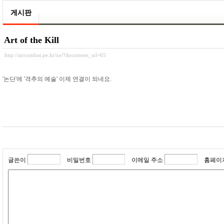
게시판
Art of the Kill
http://aircombat.pe.kr/xe/?document_srl=65
'논단'에 '격추의 예술' 이제 연결이 되네요.
글쓴이
비밀번호
이메일 주소
홈페이