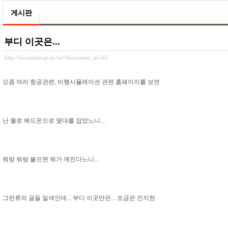
게시판
부디 이곳은...
http://aircombat.pe.kr/xe/?document_srl=62
요즘 여러 항공관련, 비행시뮬레이션 관련 홈페이지를 보면
난 뭘로 헤드온으로 몇대를 잡았느니...
뭐랑 뭐랑 붙으면 뭐가 깨진다느니...
그런류의 글들 일색인데... 부디 이곳만은... 조금은 진지한