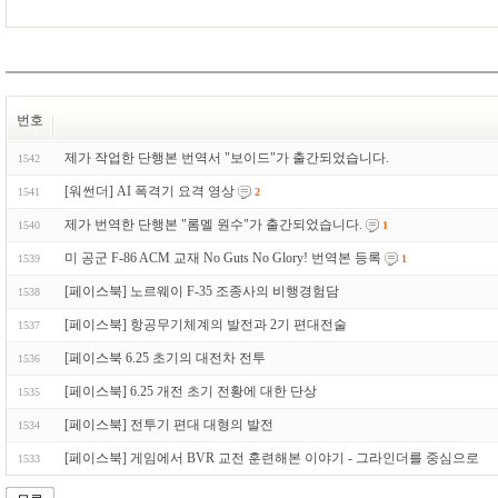
번호
제가 작업한 단행본 번역서 "보이드"가 출간되었습니다.
1542
[워썬더] AI 폭격기 요격 영상
1541
2
제가 번역한 단행본 "롬멜 원수"가 출간되었습니다.
1540
1
미 공군 F-86 ACM 교재 No Guts No Glory! 번역본 등록
1539
1
[페이스북] 노르웨이 F-35 조종사의 비행경험담
1538
[페이스북] 항공무기체계의 발전과 2기 편대전술
1537
[페이스북 6.25 초기의 대전차 전투
1536
[페이스북] 6.25 개전 초기 전황에 대한 단상
1535
[페이스북] 전투기 편대 대형의 발전
1534
[페이스북] 게임에서 BVR 교전 훈련해본 이야기 - 그라인더를 중심으로
1533