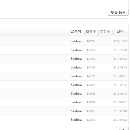
글쓴이
조회수
추천수
날짜
Skidrow
103731
2023-11-25
Skidrow
150860
2019-12-08
Skidrow
135922
2019-09-12
Skidrow
154730
2016-08-05
Skidrow
143181
2016-03-01
Skidrow
133034
2016-02-26
Skidrow
139925
2016-02-25
Skidrow
134839
2016-02-22
Skidrow
133817
2016-02-18
Skidrow
129810
2016-02-13