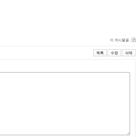
이 게시물을..
목록
수정
삭제