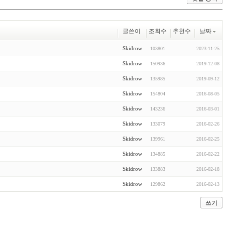
글쓴이
조회수
추천수
날짜
Skidrow
103801
2023-11-25
Skidrow
150936
2019-12-08
Skidrow
135985
2019-09-12
Skidrow
154804
2016-08-05
Skidrow
143236
2016-03-01
Skidrow
133079
2016-02-26
Skidrow
139961
2016-02-25
Skidrow
134885
2016-02-22
Skidrow
133883
2016-02-18
Skidrow
129862
2016-02-13
쓰기