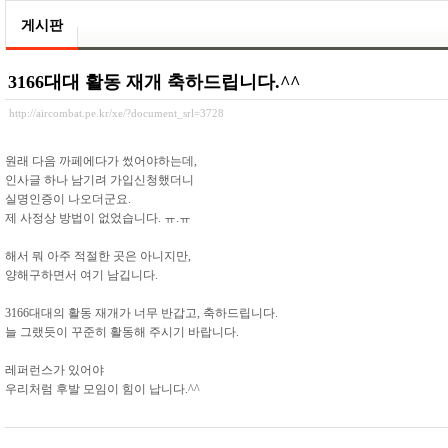
게시판
3166대대 활동 재개 축하드립니다.^^
http://aircombat.pe.kr/xe/?document_srl=3728
원래 다음 까페에다가 썼어야하는데,
인사글 하나 남기려 가입신청했더니
실명인증이 나오더군요.
제 사정상 방법이 없었습니다. ㅠ.ㅠ
해서 뭐 아주 적절한 곳은 아니지만,
양해구하면서 여기 남깁니다.
3166대대의 활동 재개가 너무 반갑고, 축하드립니다.
늘 그랬듯이 꾸준히 활동해 주시기 바랍니다.
레퍼런스가 있어야
우리처럼 후발 모임이 힘이 납니다.^^