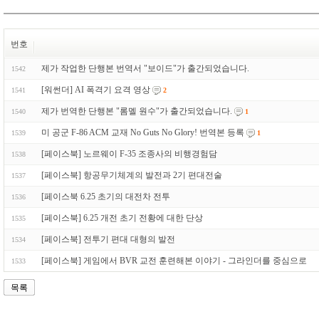
번호
제가 작업한 단행본 번역서 "보이드"가 출간되었습니다.
1542
[워썬더] AI 폭격기 요격 영상
1541
2
제가 번역한 단행본 "롬멜 원수"가 출간되었습니다.
1540
1
미 공군 F-86 ACM 교재 No Guts No Glory! 번역본 등록
1539
1
[페이스북] 노르웨이 F-35 조종사의 비행경험담
1538
[페이스북] 항공무기체계의 발전과 2기 편대전술
1537
[페이스북 6.25 초기의 대전차 전투
1536
[페이스북] 6.25 개전 초기 전황에 대한 단상
1535
[페이스북] 전투기 편대 대형의 발전
1534
[페이스북] 게임에서 BVR 교전 훈련해본 이야기 - 그라인더를 중심으로
1533
목록