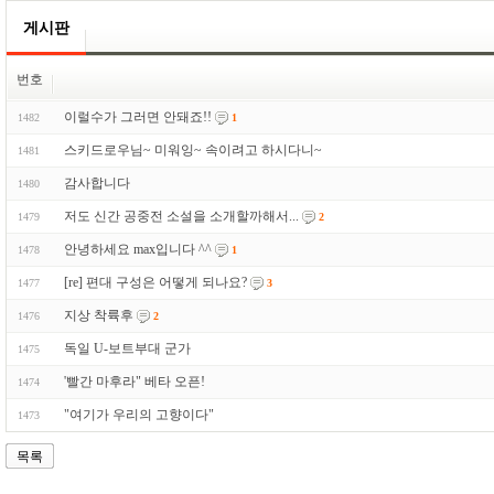
게시판
번호
이럴수가 그러면 안돼죠!!
1482
1
스키드로우님~ 미워잉~ 속이려고 하시다니~
1481
감사합니다
1480
저도 신간 공중전 소설을 소개할까해서...
1479
2
안녕하세요 max입니다 ^^
1478
1
[re] 편대 구성은 어떻게 되나요?
1477
3
지상 착륙후
1476
2
독일 U-보트부대 군가
1475
'빨간 마후라" 베타 오픈!
1474
"여기가 우리의 고향이다"
1473
목록