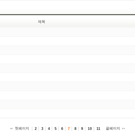
제목
첫페이지
끝페이지
2
3
4
5
6
7
8
9
10
11