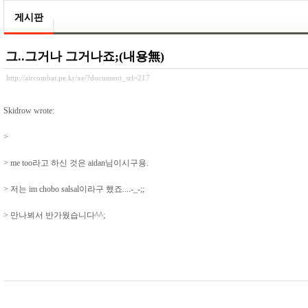
게시판
그..그거나 그거나죠;(내용無)
http://aircombat.pe.kr/xe/?document_srl=217
Skidrow wrote:
>
> me too라고 하신 것은 aidan님이시구용.
> 저는 im chobo salsal이라구 했죠....-_-;;
> 만나뵈서 반가웠습니다^^;