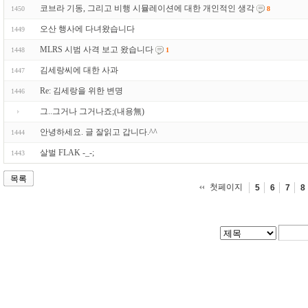
코브라 기동, 그리고 비행 시뮬레이션에 대한 개인적인 생각
1450
8
오산 행사에 다녀왔습니다
1449
MLRS 시범 사격 보고 왔습니다
1448
1
김세랑씨에 대한 사과
1447
Re: 김세랑을 위한 변명
1446
그..그거나 그거나죠;(내용無)
안녕하세요. 글 잘읽고 갑니다.^^
1444
살벌 FLAK -_-;
1443
목록
첫페이지
5
6
7
8