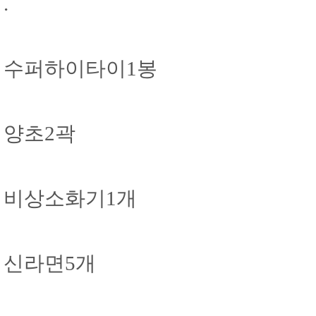
.
수퍼하이타이1봉
양초2곽
비상소화기1개
신라면5개