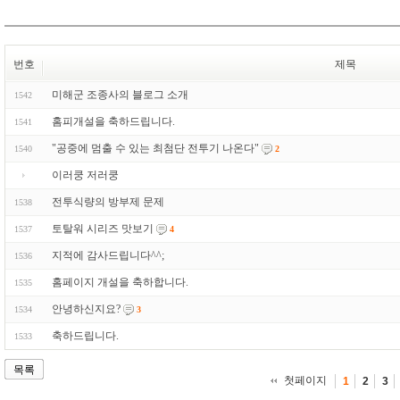
번호
제목
미해군 조종사의 블로그 소개
1542
홈피개설을 축하드립니다.
1541
"공중에 멈출 수 있는 최첨단 전투기 나온다"
1540
2
이러쿵 저러쿵
전투식량의 방부제 문제
1538
토탈워 시리즈 맛보기
1537
4
지적에 감사드립니다^^;
1536
홈페이지 개설을 축하합니다.
1535
안녕하신지요?
1534
3
축하드립니다.
1533
목록
첫페이지
1
2
3