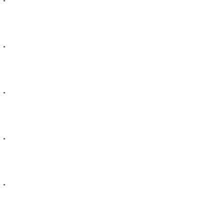
.
.
.
.