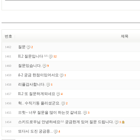
번호
제목
질문
1462
2
IL2 질문입니다 ^^
1461
12
질문있습니다.
1460
9
il-2 궁금 한점이있어서요
1459
1
리플감사합니다.
1458
1
IL2 또 질문하게되네요
1457
4
헉.. 수직기동 올리셨군요.
1456
2
으힛~ 너무 질문을 많이 하는것 같네요.
1455
3
스키드로우님 안녕하세요^^ 궁금한게 있어 질문 드립니다.
1454
1
또다시 도진 궁금중...
1453
4