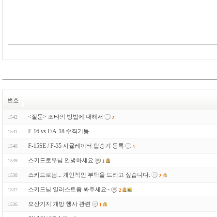
번호
<질문> 조타의 방법에 대해서
1542
2
F-16 vs F/A-18 수직기동
1541
F-15SE / F-35 시뮬레이터 탑승기 등록
1540
1
스키드로우님 안녕하세요
1539
1
스키드로님... 개인적인 부탁을 드리고 싶습니다.
1538
2
스키드님 일러스트좀 봐주세요~
1537
2
오산기지 개방 행사 관련
1536
1