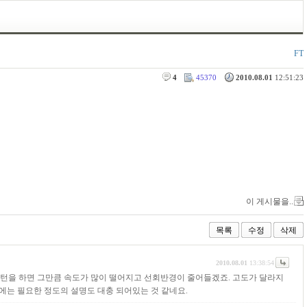
FT
4
45370
2010.08.01
12:51:23
이 게시물을..
목록
수정
삭제
2010.08.01
13:38:54
렉턴을 하면 그만큼 속도가 많이 떨어지고 선회반경이 줄어들겠죠. 고도가 달라지
에는 필요한 정도의 설명도 대충 되어있는 것 같네요.