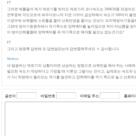
FT
그러면 예를들어 제가 제로기를 탓어요 제로가의 코너속도는 300KM쯤 되잖아요
전투중에 저도모르게 싸우다보니까 지면 가까이 급강하해서 속도가 500까지 붙
이경우에 브랙할때 스로틀을 줄여 선회반경을 줄이는 것보다. 피치백방어기동을
그런데 방어기동원칙에서 적기쪽으로 양력백터를 놓지않으면 적이 터닝룸을 얻어
이 방어선회를할때 양력백터를 꼭 적기쪽으로 해야할 필요는 없는건가요?
FT
그리고 방명록 답변에 또 답변달았는데 답변좀해주세요 ㅎ 감사합니다.
Skidrow
네 말씀하신 제로기의 상황이라면 상승하는 방향으로 브렉턴을 해야 하는 사례에 딱
필요한 속도가 적당하다고 가정할 때 이론상 그렇다는 것이고, 실제로는 속도와 상
가 5시 하방에서 올라오는 적기를 발견하고 양력벡터를 적기 쪽으로 놓고 선회하
글쓴이
비밀번호
이메일 주소
홈페이