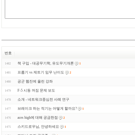
번호
책 구입 - 대공무기학, 유도무기개론
1482
1
프롭기 vs 제트기 임무 난이도
1481
2
공군 웹진에 올린 강좌
1480
F-5 시동 꺼짐 문제 보도
1479
소개 - 네트워크중심전 사례 연구
1478
브레이크 하는 적기는 어떻게 할까요?
1477
1
aces high에 대해 궁금한점
1476
2
스키드로우님, 안녕하세요
1475
1