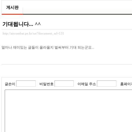
게시판
기대됩니다... ^^
http://aircombat.pe.kr/xe/?document_srl=131
얼마나 재미있는 글들이 올라올지 벌써부터 기대 되는군요...
글쓴이
비밀번호
이메일 주소
홈페이