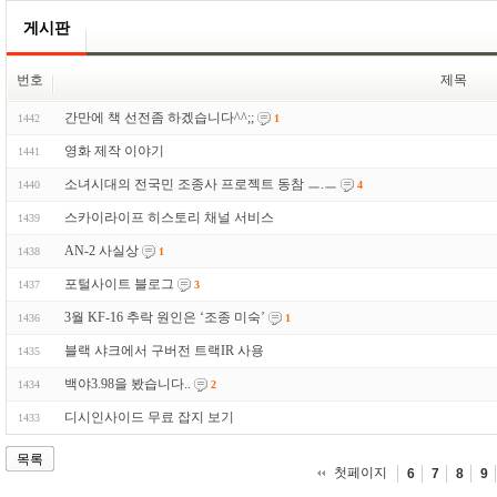
게시판
번호
제목
간만에 책 선전좀 하겠습니다^^;;
1442
1
영화 제작 이야기
1441
소녀시대의 전국민 조종사 프로젝트 동참 ㅡ.ㅡ
1440
4
스카이라이프 히스토리 채널 서비스
1439
AN-2 사실상
1438
1
포털사이트 블로그
1437
3
3월 KF-16 추락 원인은 ‘조종 미숙’
1436
1
블랙 샤크에서 구버전 트랙IR 사용
1435
백야3.98을 봤습니다..
1434
2
디시인사이드 무료 잡지 보기
1433
목록
첫페이지
6
7
8
9