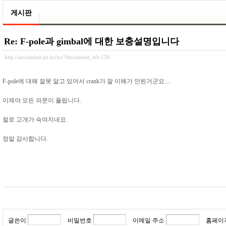
게시판
Re: F-pole과 gimbal에 대한 보충설명입니다
http://aircombat.pe.kr/xe/?document_srl=159
F-pole에 대해 잘못 알고 있어서 crank가 잘 이해가 안된거군요....
이제야 모든 의문이 풀립니다.
절로 고개가 숙여지네요.
정말 감사합니다.
글쓴이
비밀번호
이메일 주소
홈페이