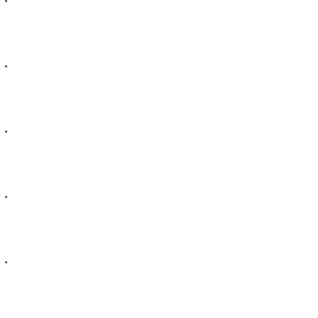
.
.
.
.