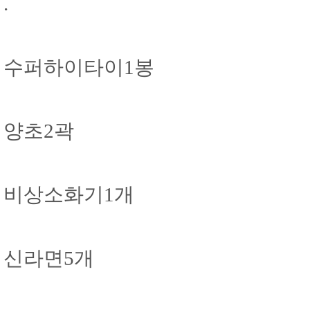
.
수퍼하이타이1봉
양초2곽
비상소화기1개
신라면5개