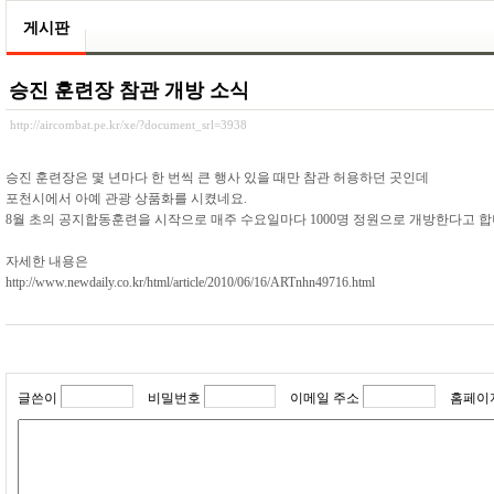
게시판
승진 훈련장 참관 개방 소식
http://aircombat.pe.kr/xe/?document_srl=3938
승진 훈련장은 몇 년마다 한 번씩 큰 행사 있을 때만 참관 허용하던 곳인데
포천시에서 아예 관광 상품화를 시켰네요.
8월 초의 공지합동훈련을 시작으로 매주 수요일마다 1000명 정원으로 개방한다고 
자세한 내용은
http://www.newdaily.co.kr/html/article/2010/06/16/ARTnhn49716.html
글쓴이
비밀번호
이메일 주소
홈페이