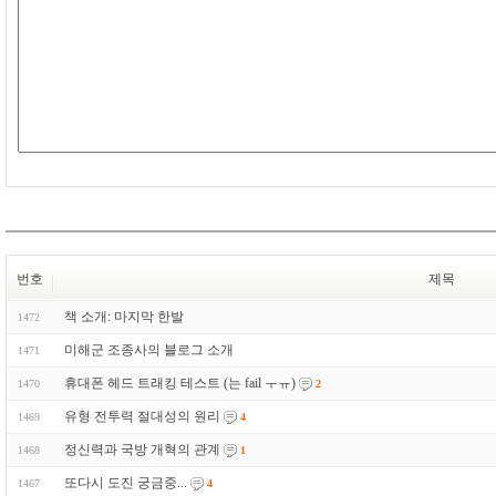
번호
제목
책 소개: 마지막 한발
1472
미해군 조종사의 블로그 소개
1471
휴대폰 헤드 트래킹 테스트 (는 fail ㅜㅠ)
1470
2
유형 전투력 절대성의 원리
1469
4
정신력과 국방 개혁의 관계
1468
1
또다시 도진 궁금중...
1467
4