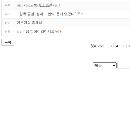
[펌] 지상담병(紙上談兵)
1466
2
"‘침목 균열’ 설계도 번역, 문제 없었다"
1465
2
기본기의 중요성
1464
il-2 궁금 한점이있어서요
1463
1
목록
첫페이지
3
4
5