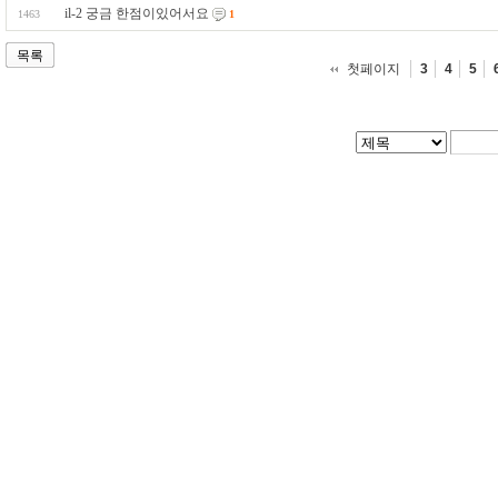
il-2 궁금 한점이있어서요
1463
1
목록
첫페이지
3
4
5