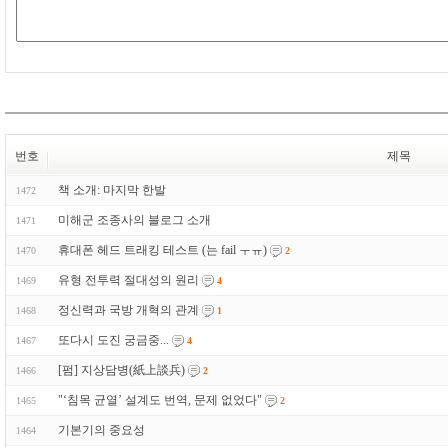
번호
제목
책 소개: 마지막 한발
1472
미해군 조종사의 블로그 소개
1471
휴대폰 헤드 트래킹 테스트 (는 fail ㅜㅠ)
1470
2
유형 전투력 절대성의 원리
1469
4
정신력과 국방 개혁의 관계
1468
1
또다시 도진 궁금중...
1467
4
[펌] 지상담병(紙上談兵)
1466
2
"‘침목 균열’ 설계도 번역, 문제 없었다"
1465
2
기본기의 중요성
1464