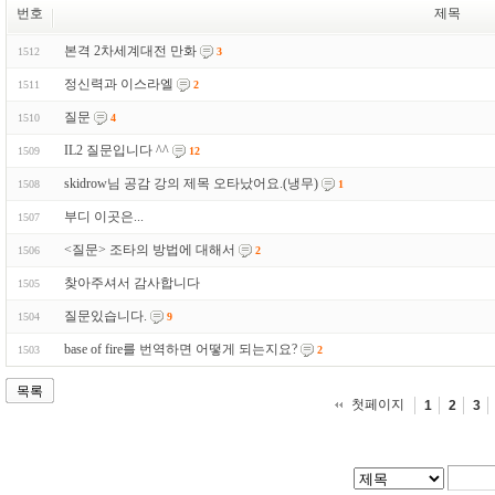
번호
제목
본격 2차세계대전 만화
1512
3
정신력과 이스라엘
1511
2
질문
1510
4
IL2 질문입니다 ^^
1509
12
skidrow님 공감 강의 제목 오타났어요.(냉무)
1508
1
부디 이곳은...
1507
<질문> 조타의 방법에 대해서
1506
2
찾아주셔서 감사합니다
1505
질문있습니다.
1504
9
base of fire를 번역하면 어떻게 되는지요?
1503
2
목록
첫페이지
1
2
3