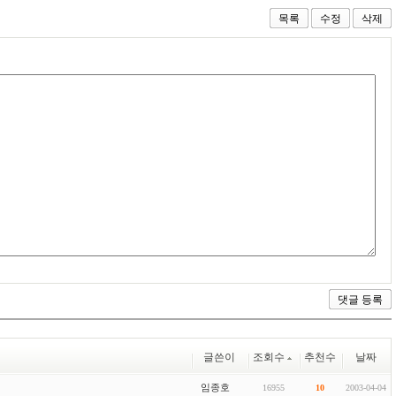
목록
수정
삭제
글쓴이
조회수
추천수
날짜
임종호
16955
10
2003-04-04