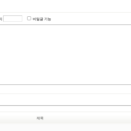
지
비밀글 기능
제목