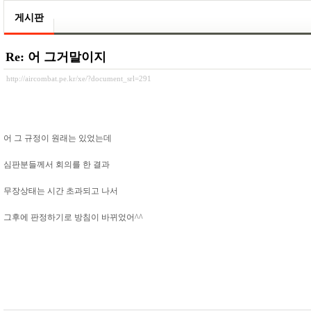
게시판
Re: 어 그거말이지
http://aircombat.pe.kr/xe/?document_srl=291
어 그 규정이 원래는 있었는데
심판분들께서 회의를 한 결과
무장상태는 시간 초과되고 나서
그후에 판정하기로 방침이 바뀌었어^^