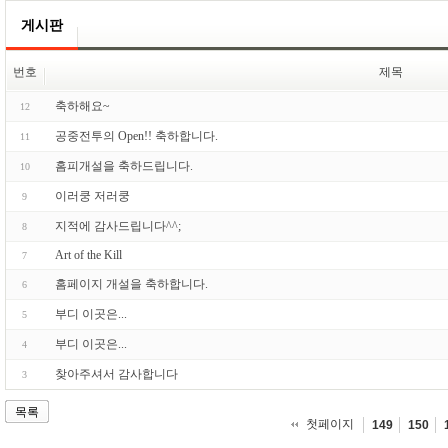
게시판
번호
제목
축하해요~
12
공중전투의 Open!! 축하합니다.
11
홈피개설을 축하드립니다.
10
이러쿵 저러쿵
9
지적에 감사드립니다^^;
8
Art of the Kill
7
홈페이지 개설을 축하합니다.
6
부디 이곳은...
5
부디 이곳은...
4
찾아주셔서 감사합니다
3
목록
첫페이지
149
150