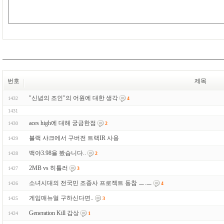
번호
제목
"신념의 조인"의 어원에 대한 생각
1432
4
1431
aces high에 대해 궁금한점
1430
2
블랙 샤크에서 구버전 트랙IR 사용
1429
백야3.98을 봤습니다..
1428
2
2MB vs 히틀러
1427
3
소녀시대의 전국민 조종사 프로젝트 동참 ㅡ.ㅡ
1426
4
게임매뉴얼 구하신다면..
1425
3
Generation Kill 감상
1424
1