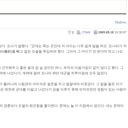
Skidrow
2
37040
2009.09.18
10:30:07
다. 조사가 말했다. "군대는 죽는 곳인데 저 아이는 너무 쉽게 말을 하오. 조나라가 저
(廉頗)를 빼고 젊은 조괄을 투입하려 했다. 그러자 그 어미가 안 된다며 막고 나섰
 간직해두고 좋은 밭과 집 살 궁리만 하니, 부자의 마음가짐이 같지 않다고 했다. 그
에 나섰다가, 계략에 말려 조나라 40만 대군을 하루아침에 모두 잃었다.
가 물러나와 시험관의 어리석은 질문을 두고 깔깔대며 비웃었다. 그 말을 들은 이가
시험관은 예전에 군대를 이끌고 나갔다가 공을 이루지 못해 파직되었던 경험이 있는 사람이
의 경륜보다 조괄의 화끈함을 좋아한다. 문제는 늘 이 지점에서 생긴다. 내는 문제마