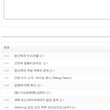
번호
정신력과 이스라엘
1452
2
간만에 글올리셨네요.
1451
1
정신력과 국방 개혁의 관계
1450
1
단편 미드 소개 - 테이킹 챈스 (Taking Chance)
1449
공참배 대회 취소
1448
1
[펌] 지상담병(紙上談兵)
2
2009 오산 에어파워데이 일정 공개
1446
3
skidrow님 공감 강의 제목 오타났어요.(냉무)
1445
1