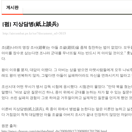
게시판
[펌] 지상담병(紙上談兵)
http://aircombat.pe.kr/xe/?document_srl=3619
조(趙)나라의 명장 조사(趙奢)는 아들 조괄(趙括)을 좀체 칭찬하는 법이 없었다. 모두
아이를 장수로 삼는다면 조나라 군대를 무너뜨릴 자는 반드시 저 아이일 것이오." 훗날
다.
왕이 이유를 묻자, 대답이 이랬다. 그 아비는 상을 받으면 아랫사람들에게 모두 나눠주
래도 왕이 번복하지 않자, 그렇다면 아들이 실패하더라도 자신을 연좌시키지 말라고 했
조선시대 어떤 무사가 병서 강독 시험에 응시했다. 시험관이 물었다. "만약 북을 쳤
말했다. "바보 같은 질문이긴 하나, 종이 위에서 군대를 논하는 자가 할 수 있는 질
었다. 쓰린 실패의 경험이 그로 하여금 거두절미하고 실제적인 질문을 던지게 했던 것
이른바 지상담병(紙上談兵), 즉 종이 위에서 병법을 논한다는 말은 이론만 능하고 실
다 거침없이 척척 대답했던 아들 조괄을 아버지 조사가 끝내 인정하지 않았던 까닭이
원문 출처:
http://news.chosun.com/site/data/html_dir/2009/09/17/2009091701796.html