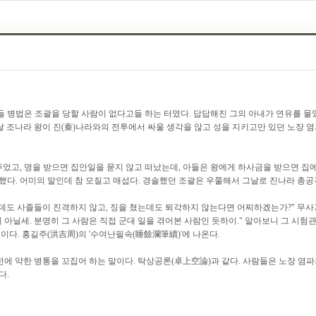
들 병법은 조괄을 당할 사람이 없다고들 하는 터였다. 답답해진 그의 아내가 연유를 물었
 조나라 왕이 진(秦)나라와의 전투에서 싸울 생각을 않고 성을 지키고만 있던 노장 염파
었고, 명을 받으면 집안일을 묻지 않고 떠났는데, 아들은 왕에게 하사금을 받으면 집에
다. 어미의 말인데 참 모질고 매섭다. 경솔했던 조괄은 우쭐해서 그날로 진나라 총공격
는데도 사졸들이 진격하지 않고, 징을 쳤는데도 퇴각하지 않는다면 어찌하겠는가?" 무사
문이 아닐세. 분명히 그 사람은 직접 군대 일을 겪어본 사람인 듯하이." 알아보니 그 
이다. 홍길주(洪吉周)의 '수여난필속(睡餘瀾筆續)'에 나온다.
전에 약한 병통을 꼬집어 하는 말이다. 탁상공론(卓上空論)과 같다. 사람들은 노장 염파
다.